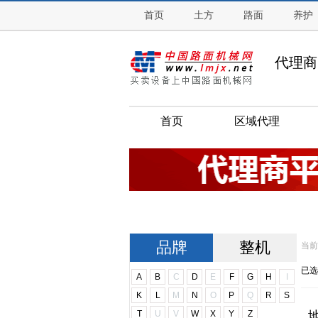
首页
土方
路面
养护
工程机械整机平台
代理商
首页
区域代理
品牌
整机
当前
已选
A
B
C
D
E
F
G
H
I
K
L
M
N
O
P
Q
R
S
T
U
V
W
X
Y
Z