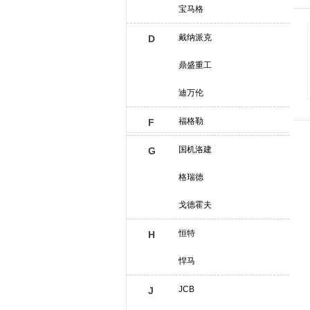
宝马格
戴纳派克
D
鼎盛重工
迪万伦
福格勒
F
国机洛建
G
格瑞德
戈德霍夫
恒特
H
悍马
JCB
J