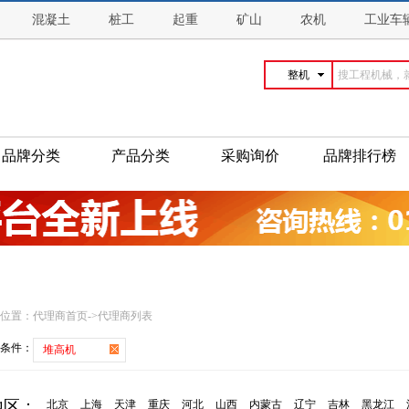
混凝土
桩工
起重
矿山
农机
工业车
整机
品牌分类
产品分类
采购询价
品牌排行榜
位置：
代理商首页
->
代理商列表
条件：
堆高机
地区：
北京
上海
天津
重庆
河北
山西
内蒙古
辽宁
吉林
黑龙江