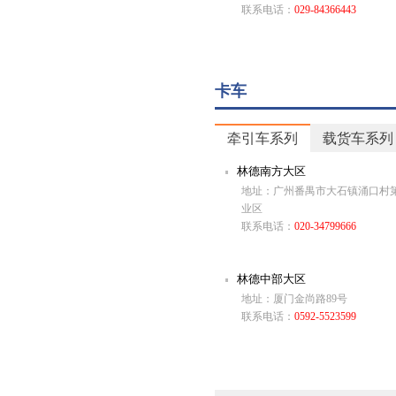
联系电话：
029-84366443
卡车
牵引车系列
载货车系列
林德南方大区
地址：
广州番禺市大石镇涌口村
业区
联系电话：
020-34799666
林德中部大区
地址：
厦门金尚路89号
联系电话：
0592-5523599