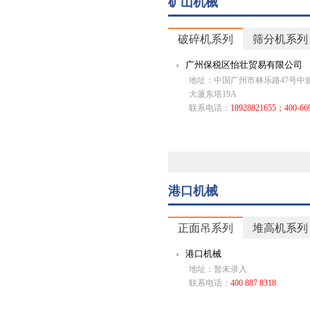
矿山机械
破碎机系列
筛分机系列
广州保税区怡壮贸易有限公司
地址：
中国广州市林乐路47号中
大厦东塔19A
联系电话：
18928821655；400-66
港口机械
正面吊系列
堆高机系列
港口机械
地址：
暂未录入
联系电话：
400 887 8318