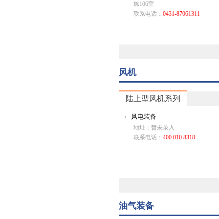
栋106室
联系电话：
0431-87061311
风机
陆上型风机系列
风电装备
地址：
暂未录入
联系电话：
400 010 8318
油气装备