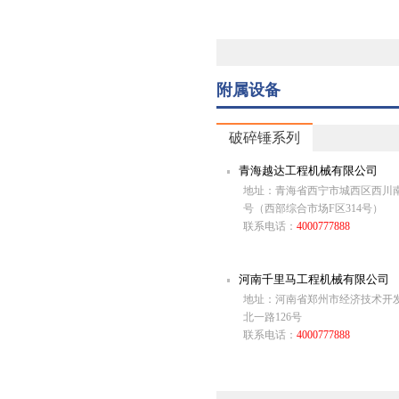
附属设备
破碎锤系列
青海越达工程机械有限公司
地址：
青海省西宁市城西区西川南
号（西部综合市场F区314号）
联系电话：
4000777888
河南千里马工程机械有限公司
地址：
河南省郑州市经济技术开
北一路126号
联系电话：
4000777888