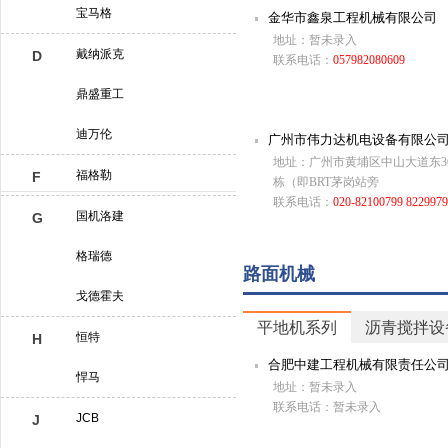
宝马格
金华市鑫泉工程机械有限公司
地址：
暂未录入
戴纳派克
D
联系电话：
057982080609
鼎盛重工
迪万伦
广州市伟力达机电设备有限公
地址：
广州市黄埔区中山大道东369
福格勒
F
栋（即BRT茅岗站旁
联系电话：
020-82100799 822997
国机洛建
G
格瑞德
路面机械
戈德霍夫
平地机系列
沥青搅拌设
恒特
H
合肥中建工程机械有限责任公司
悍马
地址：
暂未录入
营销中心
联系电话：
暂未录入
JCB
J