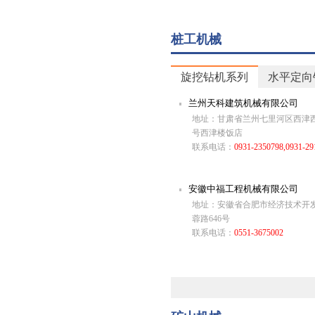
桩工机械
旋挖钻机系列
水平定向
兰州天科建筑机械有限公司
地址：
甘肃省兰州七里河区西津西
号西津楼饭店
联系电话：
0931-2350798,0931-29
安徽中福工程机械有限公司
地址：
安徽省合肥市经济技术开
蓉路646号
联系电话：
0551-3675002