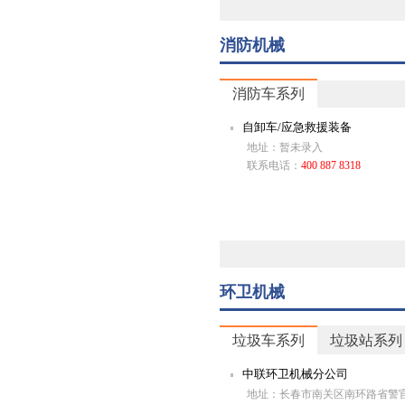
消防机械
消防车系列
自卸车/应急救援装备
地址：
暂未录入
联系电话：
400 887 8318
环卫机械
垃圾车系列
垃圾站系列
中联环卫机械分公司
地址：
长春市南关区南环路省警