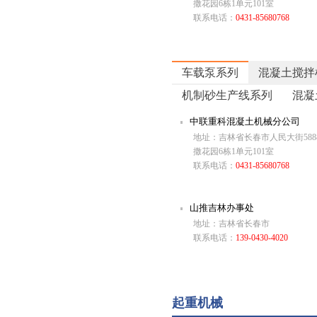
撒花园6栋1单元101室
联系电话：
0431-85680768
竹内
詹阳动力
车载泵系列
混凝土搅拌
机制砂生产线系列
混凝
中联重科混凝土机械分公司
地址：
吉林省长春市人民大街588
撒花园6栋1单元101室
联系电话：
0431-85680768
山推吉林办事处
地址：
吉林省长春市
联系电话：
139-0430-4020
起重机械