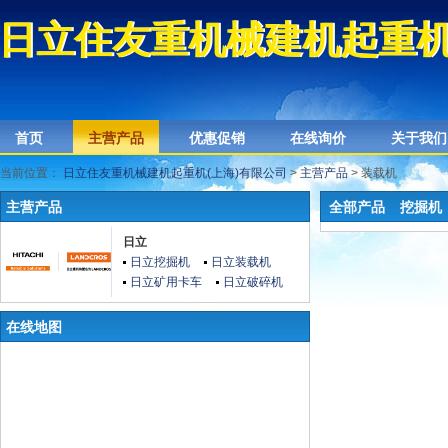
日立住友重机械建机起重机
日立住友重机械建机起重机
首页
主营产品
优惠促销
在线询价
关于我们
当前位置：
日立住友重机械建机起重机(上海)有限公司
>
主营产品
> 装载机
主营产品
全部产品
挖掘机
日立
日立挖掘机
日立装载机
日立矿用卡车
日立破碎机
在线地图