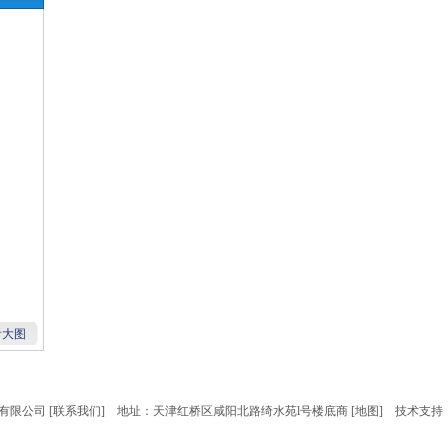
看大图
限公司 [
联系我们
] 地址：天津红桥区咸阳北路绮水苑l号楼底商 [
地图
] 技术支持