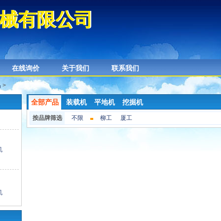
械有限公司
械有限公司
在线询价
关于我们
联系我们
品
>
全部产品
装载机
平地机
挖掘机
按品牌筛选
不限
柳工
厦工
机
机