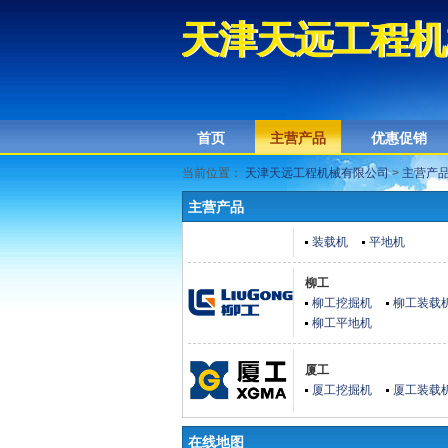
天津天远工程机
天津天远工程机
首页
主营产品
优惠促销
当前位置：
天津天远工程机械有限公司
>
主营产
主营产品
装载机
平地机
柳工
柳工挖掘机
柳工装载
柳工平地机
厦工
厦工挖掘机
厦工装载
在线地图