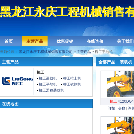
黑龙江永庆工程机械销售
黑龙江永庆工程机械销售
首页
主营产品
优惠促销
在线询价
关于我们
当前位置：
黑龙江永庆工程机械销售有限公司
>
主营产品
> 柳工平地机
主营产品
全部产品
装载机
柳工
柳工装载机
柳工推土机
柳工平地机
柳工铣刨机
柳工滑移装载机
柳工
4120DG4
在线地图
详情
|
参数
|
询