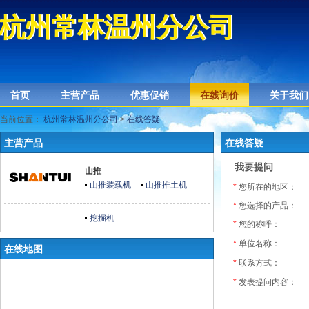
杭州常林温州分公司
杭州常林温州分公司
首页
主营产品
优惠促销
在线询价
关于我们
当前位置：
杭州常林温州分公司
>
在线答疑
主营产品
在线答疑
我要提问
山推
山推装载机
山推推土机
*
您所在的地区：
*
您选择的产品：
挖掘机
*
您的称呼：
*
单位名称：
在线地图
*
联系方式：
*
发表提问内容：