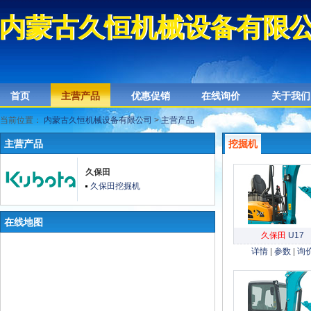
内蒙古久恒机械设备有限
内蒙古久恒机械设备有限
首页
主营产品
优惠促销
在线询价
关于我们
当前位置：
内蒙古久恒机械设备有限公司
>
主营产品
主营产品
挖掘机
久保田
久保田挖掘机
在线地图
久保田
U17
详情
|
参数
|
询