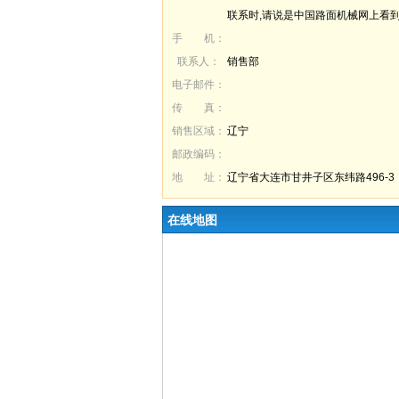
联系时,请说是中国路面机械网上看到
手 机：
联系人：
销售部
电子邮件：
传 真：
销售区域：
辽宁
邮政编码：
地 址：
辽宁省大连市甘井子区东纬路496-3
号
在线地图