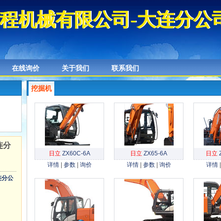
程机械有限公司-大连分公
程机械有限公司-大连分公
在线询价
关于我们
联系我们
挖掘机
连分
日立
ZX60C-6A
日立
ZX65-6A
日立
详情
|
参数
|
询价
详情
|
参数
|
询价
详情
连分公