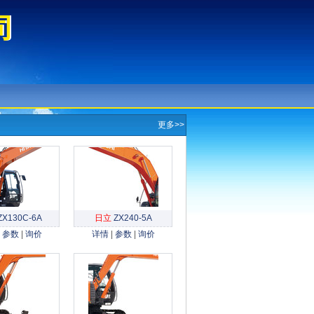
司
司
更多>>
ZX130C-6A
日立
ZX240-5A
|
参数
|
询价
详情
|
参数
|
询价