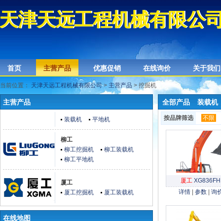
天津天远工程机械有限公
天津天远工程机械有限公
首页
主营产品
优惠促销
在线询价
关于我们
当前位置：
天津天远工程机械有限公司
>
主营产品
> 挖掘机
主营产品
全部产品
装载机
按品牌筛选
不限
装载机
平地机
柳工
柳工挖掘机
柳工装载机
柳工平地机
厦工
XG836FH
厦工
详情
|
参数
|
询
厦工挖掘机
厦工装载机
在线地图