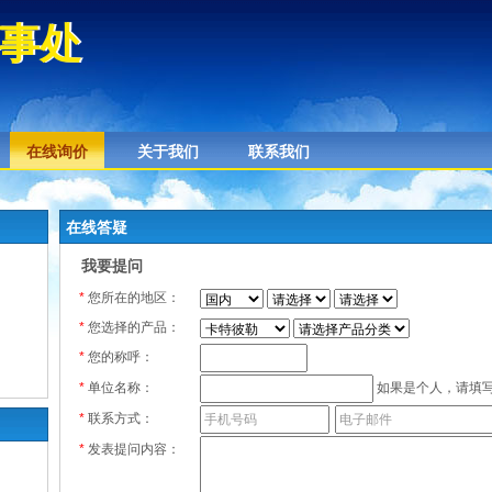
事处
事处
在线询价
关于我们
联系我们
在线答疑
我要提问
*
您所在的地区：
*
您选择的产品：
*
您的称呼：
*
单位名称：
如果是个人，请填写
*
联系方式：
*
发表提问内容：