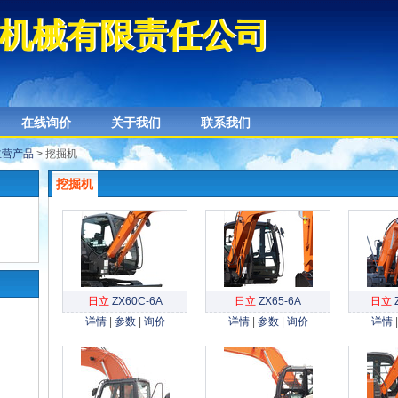
机械有限责任公司
机械有限责任公司
在线询价
关于我们
联系我们
主营产品
> 挖掘机
挖掘机
日立
ZX60C-6A
日立
ZX65-6A
日立
详情
|
参数
|
询价
详情
|
参数
|
询价
详情